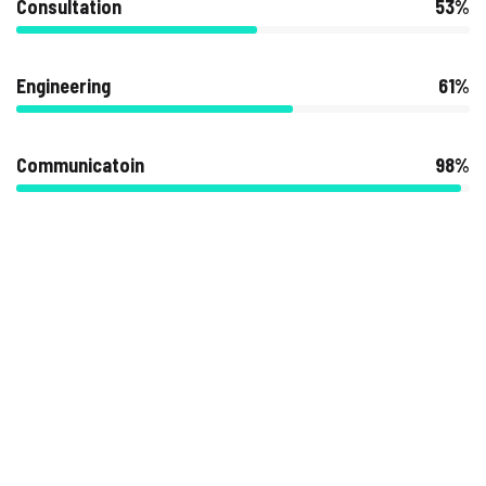
Consultation
53%
Engineering
61%
Communicatoin
98%