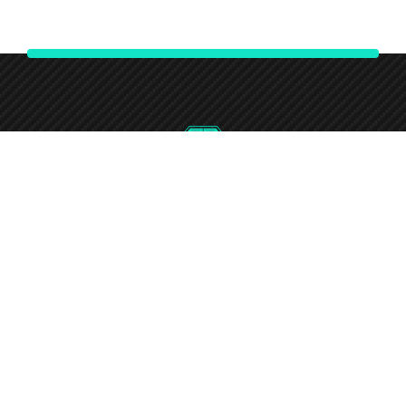
0746-732-7240
Round-the-clock