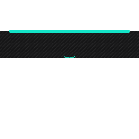
0746-732-7240
Round-the-clock